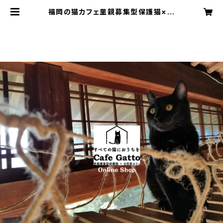
福岡の猫カフェ里親募集型保護猫×古
民家 Cafe Gatto