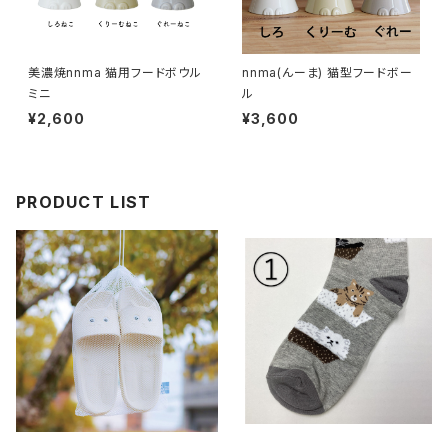
美濃焼nnma 猫用フードボウル
nnma(んーま) 猫型フードボー
ミニ
ル
¥2,600
¥3,600
PRODUCT LIST